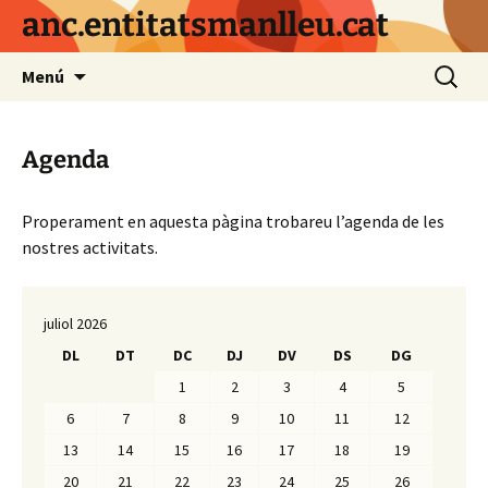
Vés
anc.entitatsmanlleu.cat
al
contingut
Cerca:
Menú
Agenda
Properament en aquesta pàgina trobareu l’agenda de les
nostres activitats.
juliol 2026
DL
DT
DC
DJ
DV
DS
DG
1
2
3
4
5
6
7
8
9
10
11
12
13
14
15
16
17
18
19
20
21
22
23
24
25
26