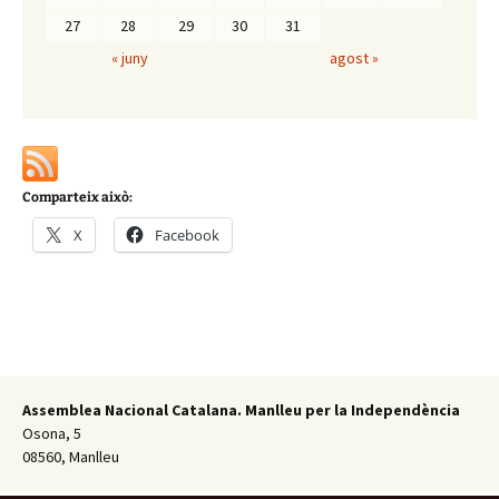
27
28
29
30
31
« juny
agost »
Comparteix això:
X
Facebook
Assemblea Nacional Catalana. Manlleu per la Independència
Osona, 5
08560, Manlleu