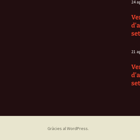
24 a
Ve
d’
se
21 a
Ve
d’
se
Gràcies al WordPress.