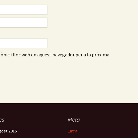
ònic i lloc web en aquest navegador per a la pròxima
es
Meta
gost 2015
Entra