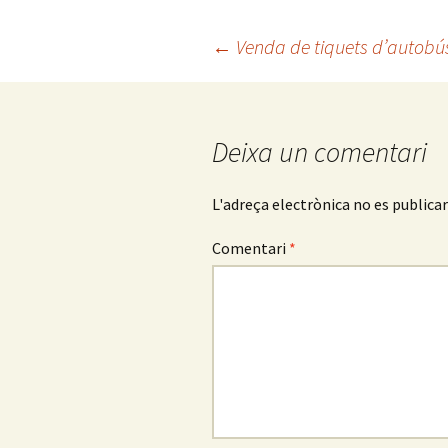
Navegació
←
Venda de tiquets d’autobús
per
Deixa un comentari
les
L'adreça electrònica no es publicar
entrades
Comentari
*