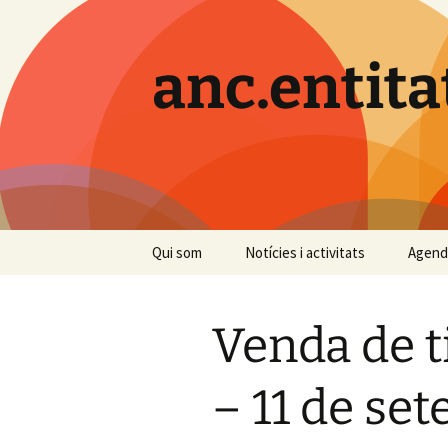
Vés
al
contingut
anc.entita
Qui som
Notícies i activitats
Agend
Venda de t
– 11 de se