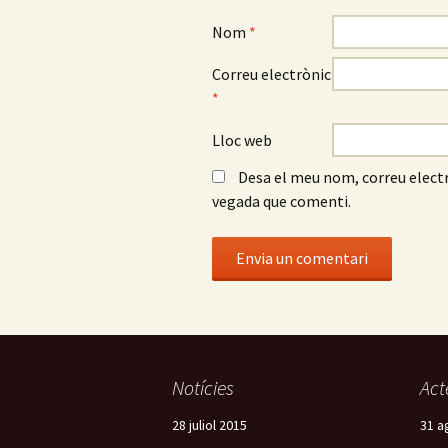
Nom
*
Correu electrònic
*
Lloc web
Desa el meu nom, correu electr
vegada que comenti.
Notícies
Act
28 juliol 2015
31 a