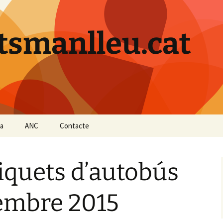
tsmanlleu.cat
a
ANC
Contacte
iquets d’autobús
tembre 2015